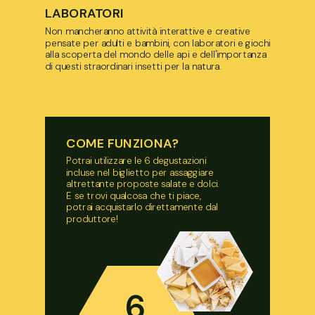
LABORATORI
Non mancheranno attività
interattive e creative
pensate per adulti e bambini
, con laboratori e giochi
alla scoperta del mondo delle api e dell'importanza
di questi straordinari insetti per la natura.
COME FUNZIONA?
Potrai utilizzare le 6 degustazioni
incluse nel biglietto per assaggiare
altrettante proposte salate e dolci.
E se trovi qualcosa che ti piace,
potrai acquistarlo direttamente dal
produttore!
6