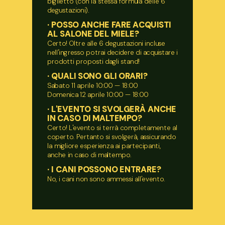
biglietto (con la stessa formula delle 6
degustazioni).
· POSSO ANCHE FARE ACQUISTI
AL SALONE DEL MIELE?
Certo! Oltre alle 6 degustazioni incluse
nell'ingresso potrai decidere di acquistare i
prodotti proposti dagli stand!
· QUALI SONO GLI ORARI?
Sabato 11 aprile 10:00
— 18:00
Domenica 12 aprile 10:00 — 18:00
· L'EVENTO SI SVOLGERÀ ANCHE
IN CASO DI MALTEMPO?
Certo! L'evento si terrà completamente al
coperto. Pertanto si svolgerà, assicurando
la migliore esperienza ai partecipanti,
anche in caso di maltempo.
· I CANI POSSONO ENTRARE?
No, i cani non sono ammessi all'evento.