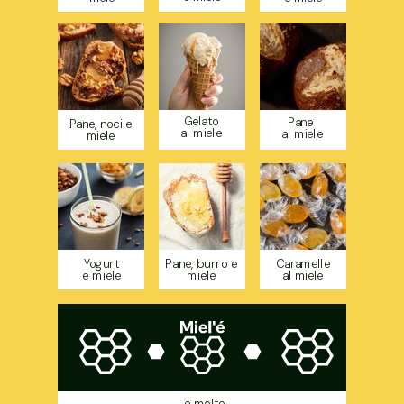
Gelato
Pane
Pane, noci e
al miele
al miele
miele
Yogurt
Pane, burro e
Caramelle
e miele
miele
al miele
...e molto