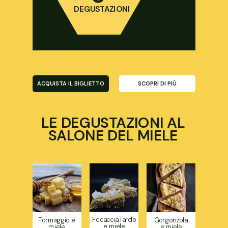
DEGUSTAZIONI
ACQUISTA IL BIGLIETTO
SCOPRI DI PIÙ
LE DEGUSTAZIONI AL
SALONE DEL MIELE
Focaccia lardo
Formaggio e
Gorgonzola
e miele
miele
e miele